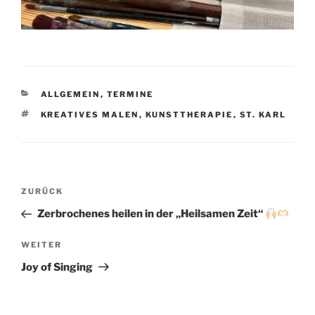
KATEGORIEN
ALLGEMEIN
,
TERMINE
SCHLAGWÖRTER
KREATIVES MALEN
,
KUNSTTHERAPIE
,
ST. KARL
Beitragsnavigation
Vorheriger
ZURÜCK
Beitrag
Zerbrochenes heilen in der „Heilsamen Zeit“
Nächster
WEITER
Beitrag
Joy of Singing