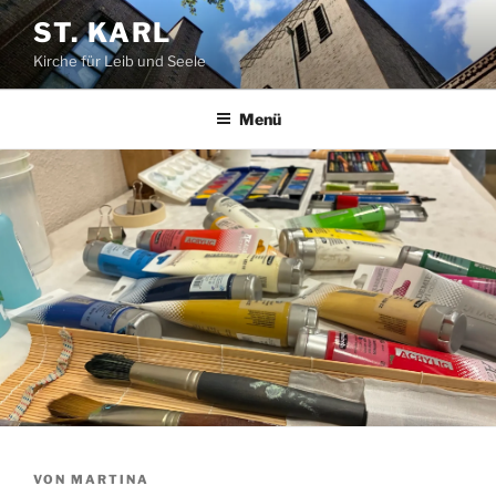
Zum
ST. KARL
Inhalt
Kirche für Leib und Seele
springen
Menü
VERÖFFENTLICHT
VON
MARTINA