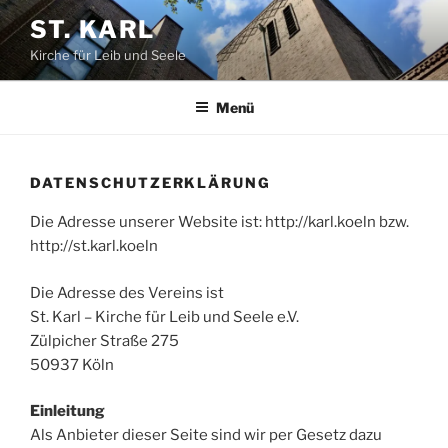
Zum
ST. KARL
Inhalt
Kirche für Leib und Seele
springen
Menü
DATENSCHUTZERKLÄRUNG
Die Adresse unserer Website ist: http://karl.koeln bzw.
http://st.karl.koeln
Die Adresse des Vereins ist
St. Karl – Kirche für Leib und Seele e.V.
Zülpicher Straße 275
50937 Köln
Einleitung
Als Anbieter dieser Seite sind wir per Gesetz dazu