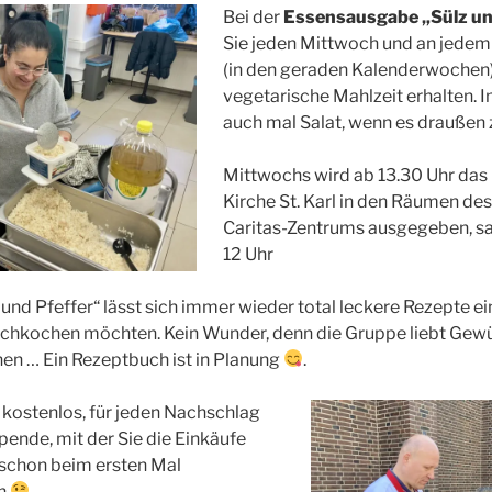
Bei der
Essensausgabe
„Sülz un
Sie jeden Mittwoch und an jede
(in den geraden Kalenderwochen)
vegetarische Mahlzeit erhalten. 
auch mal Salat, wenn es draußen 
Mittwochs wird ab 13.30 Uhr das 
Kirche St. Karl in den Räumen des
Caritas-Zentrums ausgegeben, s
12 Uhr
nd Pfeffer“ lässt sich immer wieder total leckere Rezepte einf
achkochen möchten. Kein Wunder, denn die Gruppe liebt Gew
en … Ein Rezeptbuch ist in Planung
.
t kostenlos, für jeden Nachschlag
pende, mit der Sie die Einkäufe
 schon beim ersten Mal
en
.