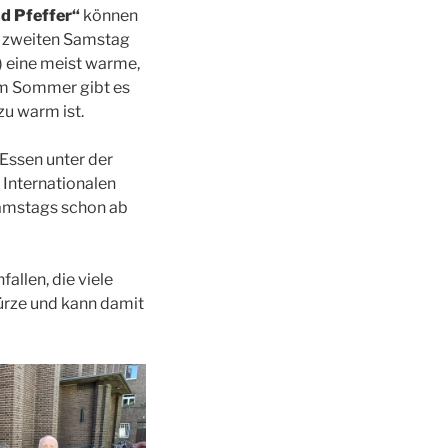
d Pfeffer“
können
m zweiten Samstag
 eine meist warme,
Im Sommer gibt es
zu warm ist.
Essen unter der
 Internationalen
amstags schon ab
allen, die viele
ürze und kann damit