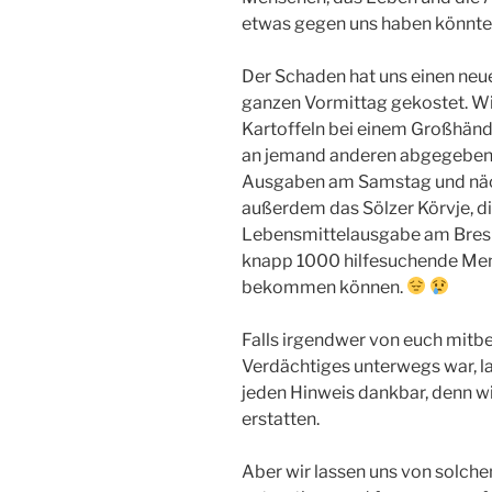
etwas gegen uns haben könnte
Der Schaden hat uns einen neu
ganzen Vormittag gekostet. Wir
Kartoffeln bei einem Großhändl
an jemand anderen abgegeben. 
Ausgaben am Samstag und näc
außerdem das Sölzer Körvje, d
Lebensmittelausgabe am Bresla
knapp 1000 hilfesuchende Mens
bekommen können.
Falls irgendwer von euch mit
Verdächtiges unterwegs war, la
jeden Hinweis dankbar, denn wi
erstatten.
Aber wir lassen uns von solche