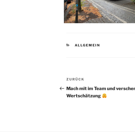
KATEGORIEN
ALLGEMEIN
Beitragsnavigation
Vorheriger
ZURÜCK
Beitrag
Mach mit im Team und versche
Wertschätzung