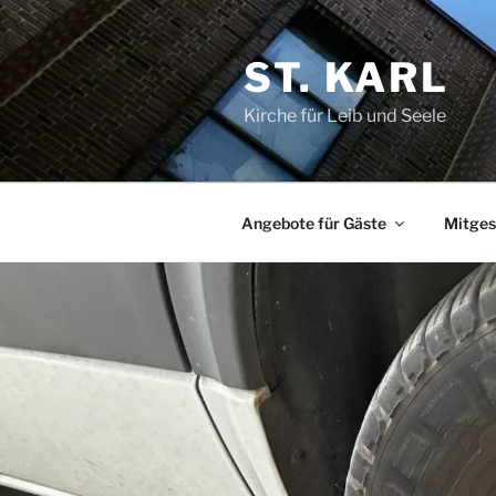
Zum
Inhalt
ST. KARL
springen
Kirche für Leib und Seele
Angebote für Gäste
Mitges