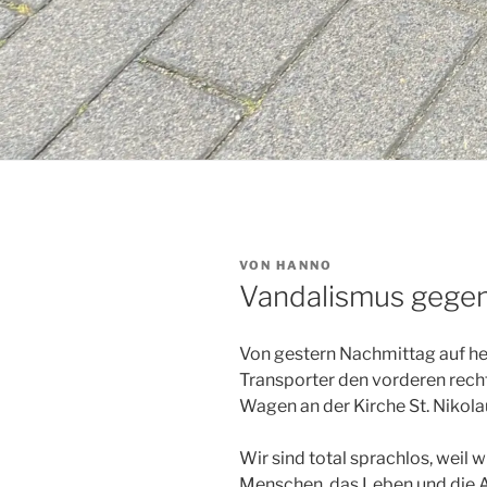
VERÖFFENTLICHT
VON
HANNO
AM
Vandalismus gegen 
Von gestern Nachmittag auf he
Transporter den vorderen rech
Wagen an der Kirche St. Nikola
Wir sind total sprachlos, weil
Menschen, das Leben und die An