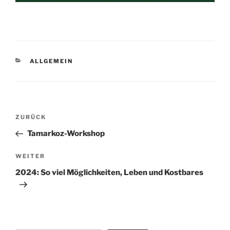
KATEGORIEN
ALLGEMEIN
Beitragsnavigation
Vorheriger
ZURÜCK
Beitrag
Tamarkoz-Workshop
Nächster
WEITER
Beitrag
2024: So viel Möglichkeiten, Leben und Kostbares