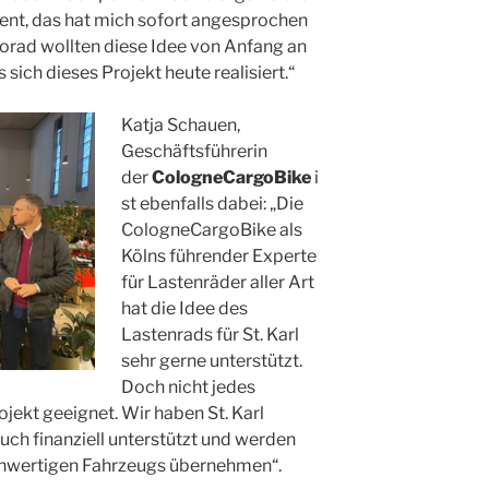
ient, das hat mich sofort angesprochen
rorad wollten diese Idee von Anfang an
 sich dieses Projekt heute realisiert.“
Katja Schauen,
Geschäftsführerin
der
CologneCargoBike
i
st ebenfalls dabei: „Die
CologneCargoBike als
Kölns führender Experte
für Lastenräder aller Art
hat die Idee des
Lastenrads für St. Karl
sehr gerne unterstützt.
Doch nicht jedes
ojekt geeignet. Wir haben St. Karl
ch finanziell unterstützt und werden
chwertigen Fahrzeugs übernehmen“.