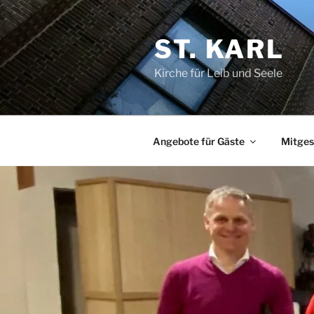
Zum
Inhalt
ST. KARL
springen
Kirche für Leib und Seele
Angebote für Gäste
Mitges