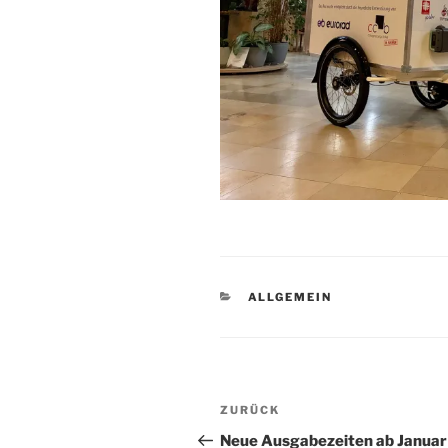
KATEGORIEN
ALLGEMEIN
Beitragsnavigation
Vorheriger
ZURÜCK
Beitrag
Neue Ausgabezeiten ab Januar