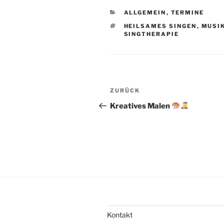
KATEGORIEN
ALLGEMEIN
,
TERMINE
SCHLAGWÖRTER
HEILSAMES SINGEN
,
MUSI
SINGTHERAPIE
Beitragsnavigation
Vorheriger
ZURÜCK
Beitrag
Kreatives Malen
Kontakt