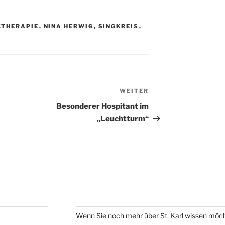
KTHERAPIE
,
NINA HERWIG
,
SINGKREIS
,
WEITER
Nächster
Beitrag
Besonderer Hospitant im
„Leuchtturm“
Wenn Sie noch mehr über St. Karl wissen möc