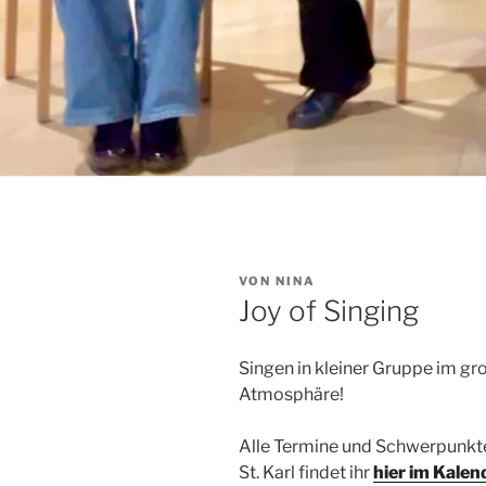
VERÖFFENTLICHT
VON
NINA
AM
Joy of Singing
Singen in kleiner Gruppe im gr
Atmosphäre!
Alle Termine und Schwerpunkte
St. Karl findet ihr
hier im Kalen