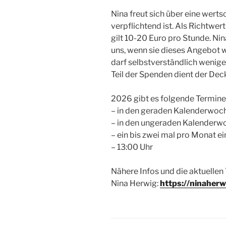
Nina freut sich über eine wert
verpflichtend ist. Als Richtwer
gilt 10-20 Euro pro Stunde. Nina
uns, wenn sie dieses Angebot we
darf selbstverständlich wenige
Teil der Spenden dient der De
2026 gibt es folgende Termine
– in den geraden Kalenderwoch
– in den ungeraden Kalenderwo
– ein bis zwei mal pro Monat e
– 13:00 Uhr
Nähere Infos und die aktuellen 
Nina Herwig:
https://ninaherw