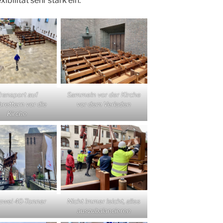
bilität sehr stark ein.
ransport auf
Sammeln vor der Kirche
brettern vor die
vor dem Verladen
Kirche
 zwei 40-Tonner
Nicht immer leicht, alles
auszubalancieren