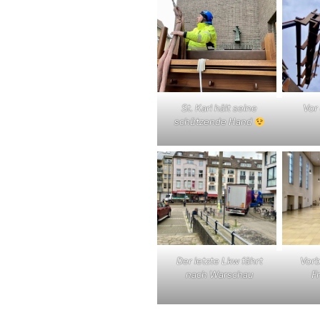
Vor
St. Karl hält seine
schützende Hand
Der letzte Lkw fährt
Vorb
nach Warschau
F