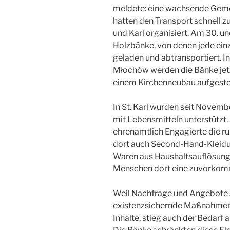
meldete: eine wachsende Geme
hatten den Transport schnell 
und Karl organisiert. Am 30. u
Holzbänke, von denen jede ein
geladen und abtransportiert. I
Młochów werden die Bänke jetzt
einem Kirchenneubau aufgestel
In St. Karl wurden seit Nove
mit Lebensmitteln unterstützt
ehrenamtlich Engagierte die ru
dort auch Second-Hand-Kleidu
Waren aus Haushaltsauflösunge
Menschen dort eine zuvorkomm
Weil Nachfrage und Angebote s
existenzsichernde Maßnahmen, 
Inhalte, stieg auch der Bedar