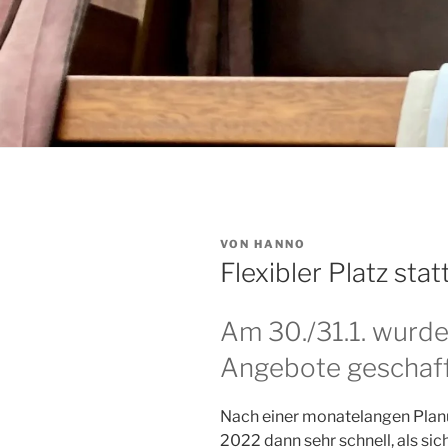
VERÖFFENTLICHT
VON
HANNO
AM
Flexibler Platz sta
Am 30./31.1. wurd
Angebote geschaff
Nach einer monatelangen Plan
2022 dann sehr schnell, als sic