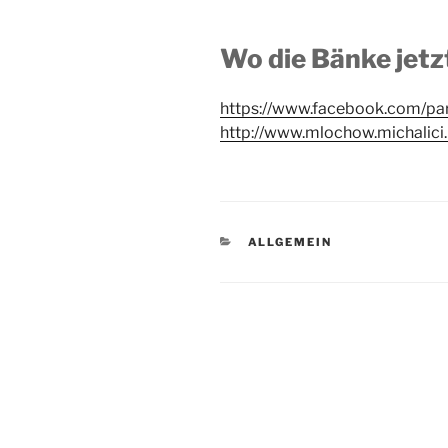
Wo die Bänke jetz
https://www.facebook.com/pa
http://www.mlochow.michalici.
KATEGORIEN
ALLGEMEIN
Beitragsnavigation