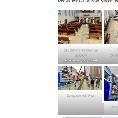
Die Bänke schränkten diese Flexi
Die Bänke werden zu
T
zweien
Roll
zusammengebunden
Verladen mit Kran
auf