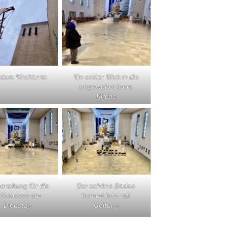
 dem Kirchturm
Ein erster Blick in die
ungewohnt leere
Kirche
ereitung für die
Der schöne Boden
rühmesse am
kommt jetzt zur
Dienstag
Geltung