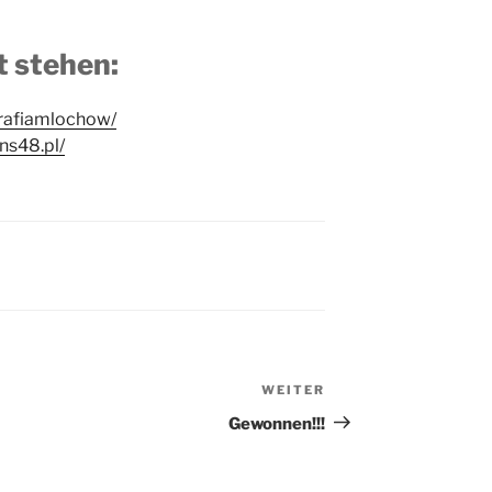
t stehen:
rafiamlochow/
ns48.pl/
WEITER
Nächster
Beitrag
Gewonnen!!!