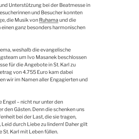
 und Unterstützung bei der Beatmesse in
Besucherinnen und Besucher konnten
ge, die Musik von
Ruhama
und die
n einen ganz besonders harmonischen
hema, weshalb die evangelische
ngsteam um Ivo Masanek beschlossen
e für die Angebote in St. Karl zu
etrag von 4.755 Euro kam dabei
n wir im Namen aller Engagierten und
ele Engel – nicht nur unter den
er den Gästen. Denn die schenken uns
enheit bei der Last, die sie tragen,
 Leid durch Liebe zu lindern! Daher gilt
 St. Karl mit Leben füllen.