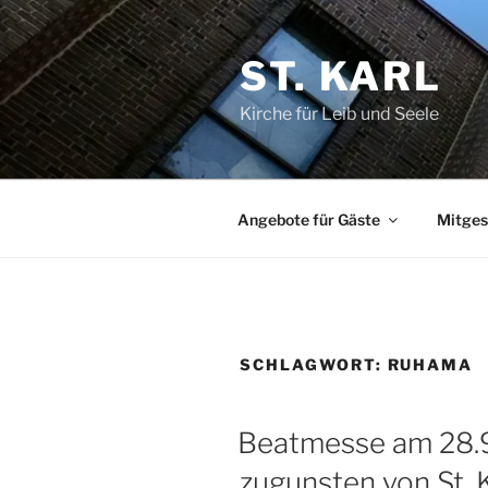
Zum
Inhalt
ST. KARL
springen
Kirche für Leib und Seele
Angebote für Gäste
Mitges
SCHLAGWORT:
RUHAMA
VERÖFFENTLICHT
Beatmesse am 28.9
AM
zugunsten von St. K