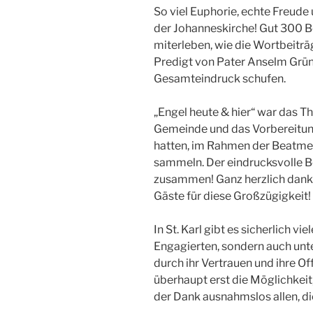
So viel Euphorie, echte Freude
der Johanneskirche! Gut 300 
miterleben, wie die Wortbeiträ
Predigt von Pater Anselm Grü
Gesamteindruck schufen.
„Engel heute & hier“ war das T
Gemeinde und das Vorbereitu
hatten, im Rahmen der Beatmess
sammeln. Der eindrucksvolle B
zusammen! Ganz herzlich danke
Gäste für diese Großzügigkeit!
In St. Karl gibt es sicherlich vi
Engagierten, sondern auch unt
durch ihr Vertrauen und ihre Off
überhaupt erst die Möglichkeit,
der Dank ausnahmslos allen, die