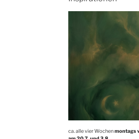
ca. alle vier Wochen
montags v
am 20.7. und 3.8.