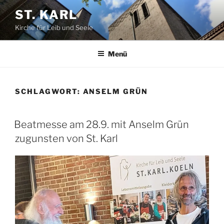
Zum
ST. KARL
Inhalt
Kirche für Leib und Seele
springen
Menü
SCHLAGWORT:
ANSELM GRÜN
VERÖFFENTLICHT
Beatmesse am 28.9. mit Anselm Grün
AM
zugunsten von St. Karl